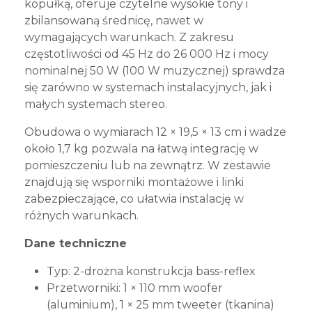
kopułką, oferuje czytelne wysokie tony i
zbilansowaną średnicę, nawet w
wymagających warunkach. Z zakresu
częstotliwości od 45 Hz do 26 000 Hz i mocy
nominalnej 50 W (100 W muzycznej) sprawdza
się zarówno w systemach instalacyjnych, jak i
małych systemach stereo.
Obudowa o wymiarach 12 × 19,5 × 13 cm i wadze
około 1,7 kg pozwala na łatwą integrację w
pomieszczeniu lub na zewnątrz. W zestawie
znajdują się wsporniki montażowe i linki
zabezpieczające, co ułatwia instalację w
różnych warunkach.
Dane techniczne
Typ: 2-drożna konstrukcja bass-reflex
Przetworniki: 1 × 110 mm woofer
(aluminium), 1 × 25 mm tweeter (tkanina)